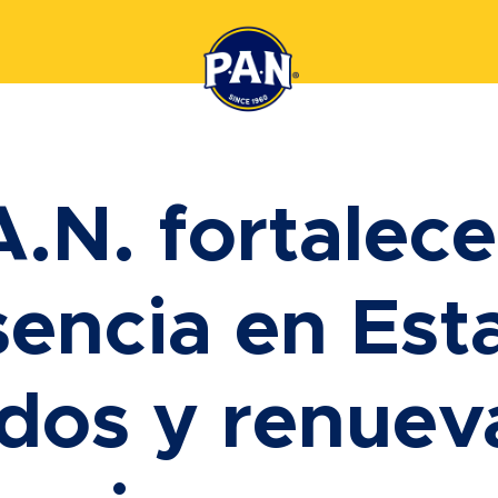
A.N. fortalece
sencia en Est
dos y renuev