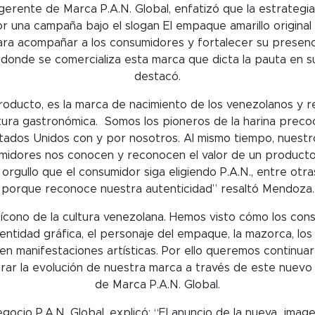
erente de Marca P.A.N. Global, enfatizó que la estrategia
una campaña bajo el slogan El empaque amarillo original qu
para acompañar a los consumidores y fortalecer su presenc
s donde se comercializa esta marca que dicta la pauta en s
destacó.
producto, es la marca de nacimiento de los venezolanos y r
tura gastronómica. Somos los pioneros de la harina precoc
tados Unidos con y por nosotros. Al mismo tiempo, nuestro 
idores nos conocen y reconocen el valor de un producto
e orgullo que el consumidor siga eligiendo P.A.N., entre ot
porque reconoce nuestra autenticidad” resaltó Mendoza.
n ícono de la cultura venezolana. Hemos visto cómo los co
ntidad gráfica, el personaje del empaque, la mazorca, los 
n manifestaciones artísticas. Por ello queremos continuar
rar la evolución de nuestra marca a través de este nuevo
de Marca P.A.N. Global.
egocio P.A.N. Global, explicó: “El anuncio de la nueva imag