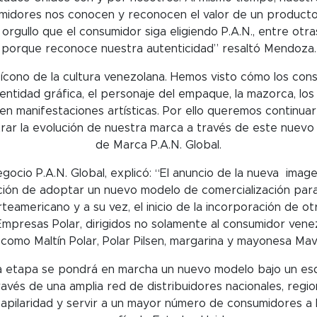
idores nos conocen y reconocen el valor de un producto
e orgullo que el consumidor siga eligiendo P.A.N., entre ot
porque reconoce nuestra autenticidad” resaltó Mendoza.
n ícono de la cultura venezolana. Hemos visto cómo los co
ntidad gráfica, el personaje del empaque, la mazorca, los 
n manifestaciones artísticas. Por ello queremos continuar
rar la evolución de nuestra marca a través de este nuevo
de Marca P.A.N. Global.
egocio P.A.N. Global, explicó: “El anuncio de la nueva imag
ción de adoptar un nuevo modelo de comercialización para
teamericano y a su vez, el inicio de la incorporación de 
Empresas Polar, dirigidos no solamente al consumidor venezo
como Maltín Polar, Polar Pilsen, margarina y mayonesa Mave
a etapa se pondrá en marcha un nuevo modelo bajo un esqu
través de una amplia red de distribuidores nacionales, region
apilaridad y servir a un mayor número de consumidores a 