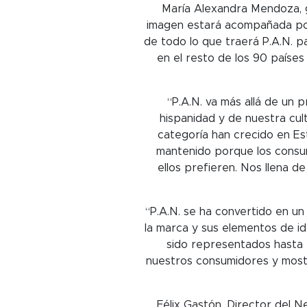
María Alexandra Mendoza, g
imagen estará acompañada por 
de todo lo que traerá P.A.N. 
en el resto de los 90 paíse
“P.A.N. va más allá de un 
hispanidad y de nuestra cul
categoría han crecido en Es
mantenido porque los consum
ellos prefieren. Nos llena d
“P.A.N. se ha convertido en u
la marca y sus elementos de ide
sido representados hasta e
nuestros consumidores y most
Félix Gastón, Director del N