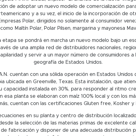
ción de adoptar un nuevo modelo de comercialización para
teamericano y a su vez, el inicio de la incorporación de 
Empresas Polar, dirigidos no solamente al consumidor venezo
como Maltín Polar, Polar Pilsen, margarina y mayonesa Mave
a etapa se pondrá en marcha un nuevo modelo bajo un esqu
través de una amplia red de distribuidores nacionales, region
apilaridad y servir a un mayor número de consumidores a 
geografía de Estados Unidos.
A.N. cuentan con una sólida operación en Estados Unidos d
a ubicada en Greenville, Texas. Esta instalación, que ati
 capacidad instalada en 30%, para responder al ritmo cre
esa planta se elaboran con maíz 100% local y con los más
ás, cuentan con las certificaciones Gluten free, Kosher y H
uaciones en su planta y centro de distribución localizad
esde la selección de las materias primas de excelente cali
de fabricación y disponer de una adecuada distribución 