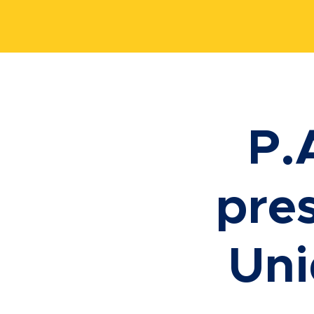
P.
pre
Uni