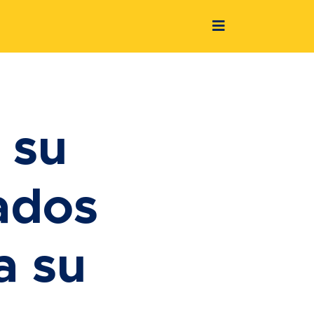
 su
ados
a su