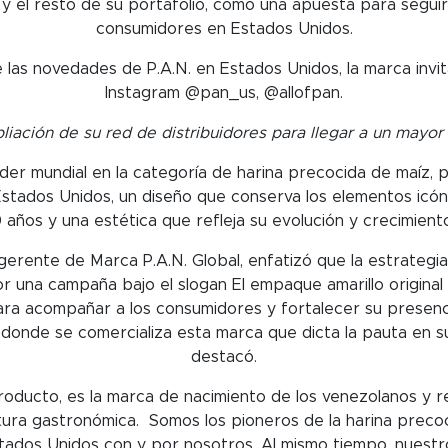
 y el resto de su portafolio, como una apuesta para seguir
consumidores en Estados Unidos.
 las novedades de P.A.N. en Estados Unidos, la marca invit
Instagram @pan_us, @allofpan.
pliación de su red de distribuidores para llegar a un may
 líder mundial en la categoría de harina precocida de maíz,
tados Unidos, un diseño que conserva los elementos icóni
ños y una estética que refleja su evolución y crecimient
erente de Marca P.A.N. Global, enfatizó que la estrategia
una campaña bajo el slogan El empaque amarillo original qu
para acompañar a los consumidores y fortalecer su presenc
s donde se comercializa esta marca que dicta la pauta en s
destacó.
producto, es la marca de nacimiento de los venezolanos y r
tura gastronómica. Somos los pioneros de la harina precoc
tados Unidos con y por nosotros. Al mismo tiempo, nuestro 