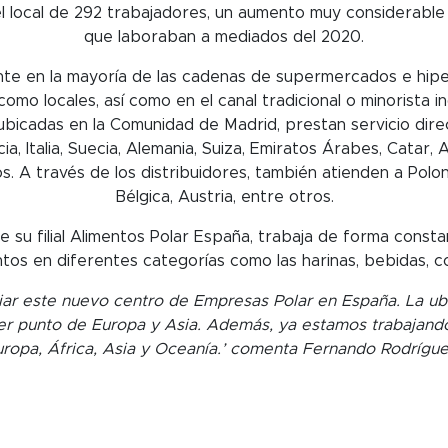
ivel local de 292 trabajadores, un aumento muy considerabl
que laboraban a mediados del 2020.
te en la mayoría de las cadenas de supermercados e hip
como locales, así como en el canal tradicional o minorista i
ubicadas en la Comunidad de Madrid, prestan servicio di
ia, Italia, Suecia, Alemania, Suiza, Emiratos Árabes, Catar, 
s. A través de los distribuidores, también atienden a Poloni
Bélgica, Austria, entre otros.
 su filial Alimentos Polar España, trabaja de forma consta
tos en diferentes categorías como las harinas, bebidas, c
ar este nuevo centro de Empresas Polar en España. La ub
ier punto de Europa y Asia. Además, ya estamos trabajand
ropa, África, Asia y Oceanía.’ comenta Fernando Rodrígue