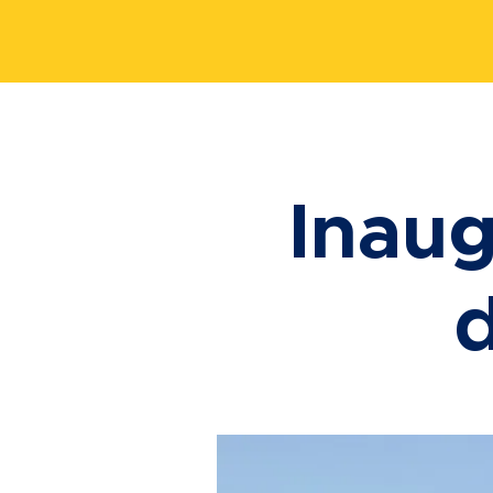
Inaug
d