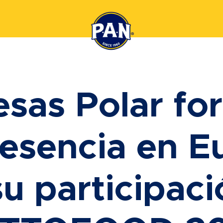
sas Polar for
resencia en E
u participac