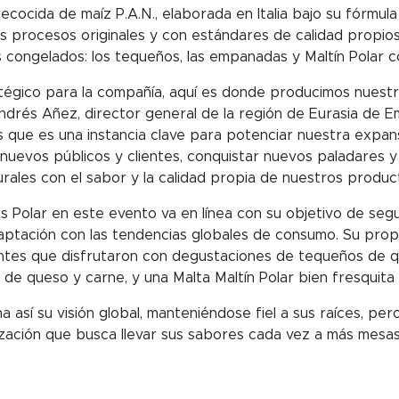
recocida de maíz P.A.N., elaborada en Italia bajo su fórmula 
s procesos originales y con estándares de calidad propio
congelados: los tequeños, las empanadas y Maltín Polar c
atégico para la compañía, aquí es donde producimos nuestra
ndrés Añez, director general de la región de Eurasia de E
 es una instancia clave para potenciar nuestra expansi
nuevos públicos y clientes, conquistar nuevos paladares 
urales con el sabor y la calidad propia de nuestros produc
os Polar en este evento va en línea con su objetivo de seg
tación con las tendencias globales de consumo. Su propue
antes que disfrutaron con degustaciones de tequeños de 
de queso y carne, y una Malta Maltín Polar bien fresquita
 así su visión global, manteniéndose fiel a sus raíces, pe
ización que busca llevar sus sabores cada vez a más mesa