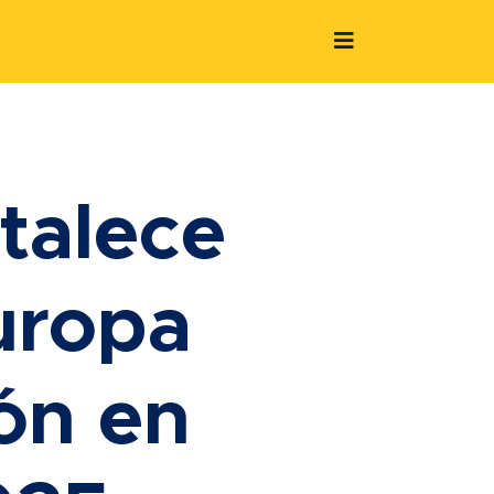
talece
uropa
ión en