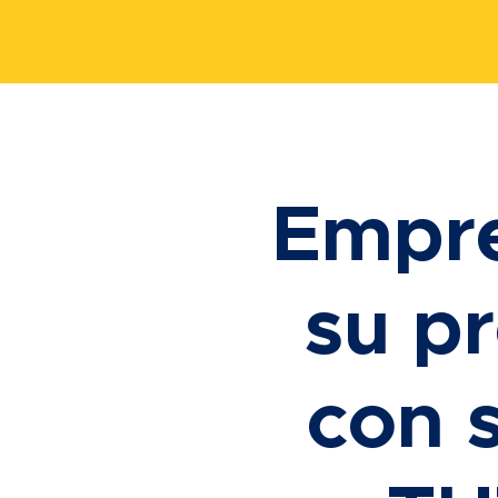
Empre
su p
con s