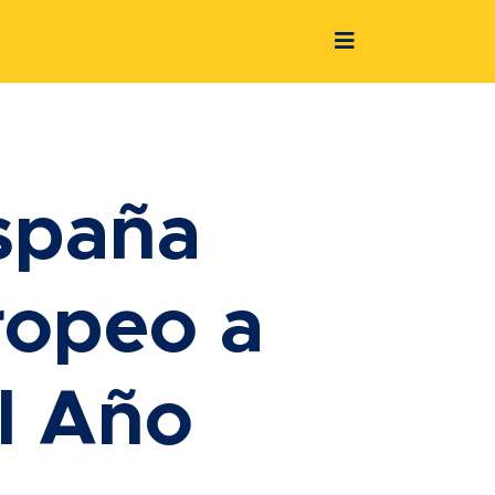
spaña
ropeo a
l Año