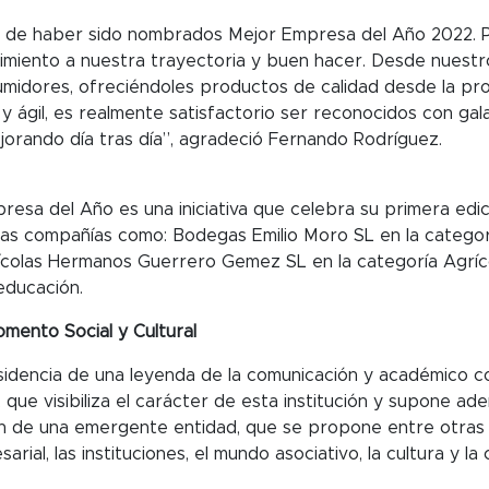
 de haber sido nombrados Mejor Empresa del Año 2022. P
imiento a nuestra trayectoria y buen hacer. Desde nuestros
umidores, ofreciéndoles productos de calidad desde la prod
y ágil, es realmente satisfactorio ser reconocidos con ga
jorando día tras día”, agradeció Fernando Rodríguez.
esa del Año es una iniciativa que celebra su primera edi
as compañías como: Bodegas Emilio Moro SL en la categorí
colas Hermanos Guerrero Gemez SL en la categoría Agrícol
educación.
ento Social y Cultural
sidencia de una leyenda de la comunicación y académico c
 que visibiliza el carácter de esta institución y supone a
n de una emergente entidad, que se propone entre otras
al, las instituciones, el mundo asociativo, la cultura y la 