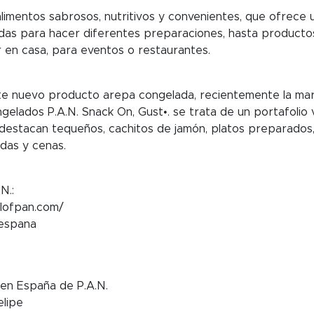
alimentos sabrosos, nutritivos y convenientes, que ofrec
das para hacer diferentes preparaciones, hasta productos
r en casa, para eventos o restaurantes.
te nuevo producto arepa congelada, recientemente la mar
elados P.A.N. Snack On, Gust•. se trata de un portafolio 
ue destacan tequeños, cachitos de jamón, platos preparados
das y cenas.
N.:
allofpan.com/
_espana
 en España de P.A.N.
elipe